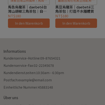
探索台灣山林風味！馬告烏
嚴選台灣在地黑豆搭配烏龍
龍茶以原鄉山胡椒與檸檬香
茶，真材實料沖泡非粉末，
馬告烏龍茶｜daebeté台
黑豆烏龍茶｜daebeté三
灣山胡椒三角茶包｜自然
角茶包｜打造不水腫體質
茅調製，入口微辛香、甘醇
完整保留天然原味。微甘醇
複方×舒壓助眠茶推薦
NT$180
NT$180
不刺激。選用本土自然農法
香、補血養氣，幫助女性調
In den Warenkorb
In den Warenkorb
茶葉與在地食材，打造專屬
整體質、促進食慾與開胃。
台灣的野性茶香，三角茶包
方便沖泡，助放鬆、幫助入
睡，讓每一口茶都啟動味蕾
冒險。
Informations
Kundenservice-Hotline:09-87654321
Kundenservice-Fax:02-22345678
Kundendienstzeiten:10:30am - 6:30pm
Postfach:example@email.com
Einheitliche Nummer:45883148
Über uns