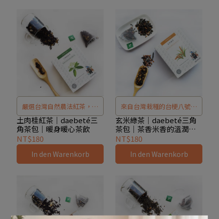
嚴選台灣自然農法紅茶，搭
來自台灣栽種的台梗八號稻
配原生土肉桂葉，香氣四
米，香醇飽滿，搭配自然農
土肉桂紅茶｜daebeté三
玄米綠茶│daebeté三角
角茶包｜暖身暖心茶飲
茶包｜茶香米香的溫潤日
溢、溫潤暖心。土肉桂富含
法栽種的綠茶，茶香與米香
常
NT$180
NT$180
肉桂醛，幫助提升內臟溫
完美交織。每一包三角茶包
In den Warenkorb
In den Warenkorb
度、舒緩日常不適，紅茶中
都濃郁清新、方便沖泡，讓
和香氣，回韻無窮，低刺
你品味純樸台灣風土的天然
激、順口易飲。三角茶包設
好滋味。
計方便沖泡，日常暖飲隨手
可得，專屬台灣的天然好味