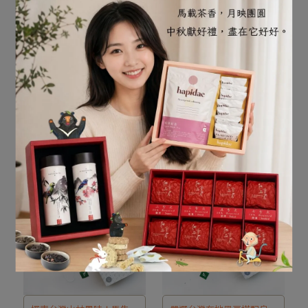
道。
薑微辛配上香醇紅茶，促進
嚴選台灣茶樹花蕾，融入淡
血液循環、改善手腳冰冷，
青綠茶茶湯，口感溫潤順
生薑紅茶｜daebeté三角
茶花綠茶｜daebeté三角
茶包｜代謝UP的自然系茶
茶包｜清新順口的健康綠
提升新陳代謝。台灣在地自
口、層次回甘。搭配台灣在
飲
茶茶湯
NT$180
NT$180
然複方茶葉，三角茶包設計
地食材與自然農法茶園，茶
In den Warenkorb
In den Warenkorb
茶香濃郁，暖身又暖心，每
花淡雅入茶，守護健康，打
一口都是自然的溫度。
造專屬台灣的茶花好味道。