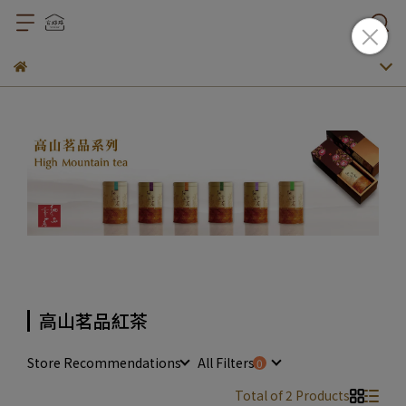
高山茗品紅茶
Store Recommendations
All Filters
Total of 2 Products