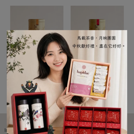
嚴選南投日月潭紅玉18號紅
嚐一口蜜香金萱紅茶，台茶
茶，全世界僅台灣產製。茶
12號獨特風味，茶湯潤澤澄
日月潭紅茶｜ 紅玉18號・
金萱紅茶｜台茶12號蜜香
肉桂薄荷香的經典紅茶
滑順紅茶
湯深亮紅潤，散發天然肉桂
透、口感柔滑順口，果香與
NT$800
NT$700
與薄荷辛香，口感柔滑甘
蜜香完美交融。來自南投高
Add to Cart
Add to Cart
醇、層次分明。高山茗品精
山茶區的精選茶菁，每一泡
選台灣紅茶，將湖光山色濃
都是自然芬芳與甜韻的美妙
縮成一杯暖心紅茶，適合日
體驗，讓你輕鬆享受高山紅
常品飲與送禮收藏。
茶的獨特魅力。
Informations