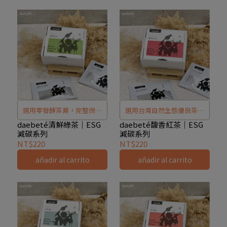
選用零發酵茶菁，完整保留
選用台灣自然生態優良茶園
綠茶最原始的清香與鮮甜。
的小葉種紅茶，全發酵製程
daebeté清鮮綠茶｜ESG
daebeté馥香紅茶｜ESG
減碳系列
減碳系列
入口溫和、清爽甘醇，久泡
細緻掌控，一杯馥香紅茶，
NT$220
NT$220
也不會苦到懷疑人生 —— 這
把風味與永續一起泡好。入
añadir al carrito
añadir al carrito
款綠茶主打的，就是日常耐
口帶出自然蜜香，口感滑順
喝、不挑時段的高適性。
清甜，不苦不澀，是日常飲
用也適合送禮的台灣紅茶代
表作。