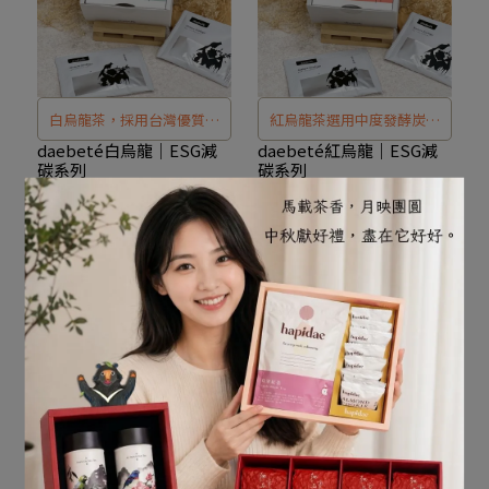
白烏龍茶，採用台灣優質茶
紅烏龍茶選用中度發酵炭焙
園茶菁，製茶過程不殺菁、
茶菁，茶湯醇厚圓滑，入口
daebeté白烏龍｜ESG減
daebeté紅烏龍｜ESG減
碳系列
碳系列
不揉捻，僅於萎凋階段微發
後炭焙香氣緩緩升起，帶出
NT$220
NT$220
酵，完整保留茶葉原始風
古早味經典焙香。 是日常辦
añadir al carrito
añadir al carrito
味。茶湯清澈透亮，入口清
公提神、下午茶小憩的最佳
甜柔順，尾韻自然回甘，是
選擇。
介於綠茶與烏龍之間、日常
也喝得輕鬆的理想選擇。