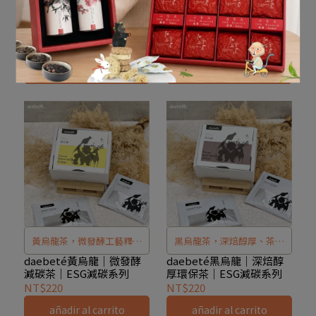
每一株綠烏龍都飽含自然茶
香氣如花似蜜、果香迷人，
氣，茶湯入口，雅緻花香與
口感甜潤爽醇、回甘悠長。
daebeté綠烏龍｜環保好
daebeté蜜烏龍｜環保好
茶，花香回甘每一口｜
茶，果香迷人回甘無窮｜
清新回甘瞬間喚醒感官。這
外盒符合FSC森林認證，低
ESG減碳系列
ESG減碳系列
NT$220
NT$220
不只是茶，是你對生活態度
碳設計守護地球。喝得美
añadir al carrito
añadir al carrito
的選擇。 綠烏龍環保茶包從
味，還能為環境盡一份心
源頭減碳，喝好茶，也守護
力！
地球。
黃烏龍茶，微發酵工藝釋放
黑烏龍茶，深焙醇厚、茶氣
清爽甜醇。茶包採用 FSC™
十足。採用 FSC 認證紙材與
daebeté黃烏龍｜微發酵
daebeté黑烏龍｜深焙醇
減碳茶｜ESG減碳系列
厚環保茶｜ESG減碳系列
認證紙材與植物油墨，黑白
低碳黑白茶包設計，全系列
NT$220
NT$220
雙色＋漏鋁設計降低碳排，
遵循 減碳、可回收 原則，喝
añadir al carrito
añadir al carrito
全系列減碳可回收，環保又
茶也能輕鬆愛地球。