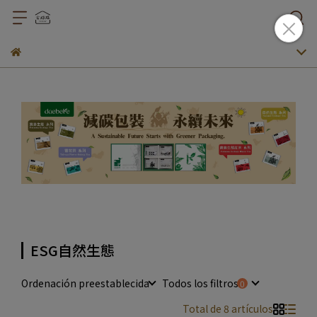
ESG自然生態
Ordenación preestablecida
Todos los filtros
Total de 8 artículos