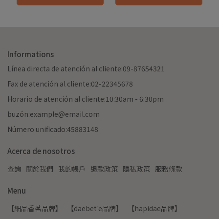
美味。
Informations
Línea directa de atención al cliente:09-87654321
Fax de atención al cliente:02-22345678
Horario de atención al cliente:10:30am - 6:30pm
buzón:example@email.com
Número unificado:45883148
Acerca de nosotros
查詢
關於我們
我的帳戶
退款政策
隱私政策
服務條款
Menu
【細品香茗品牌】
【daebet'e品牌】
【hapidae品牌】