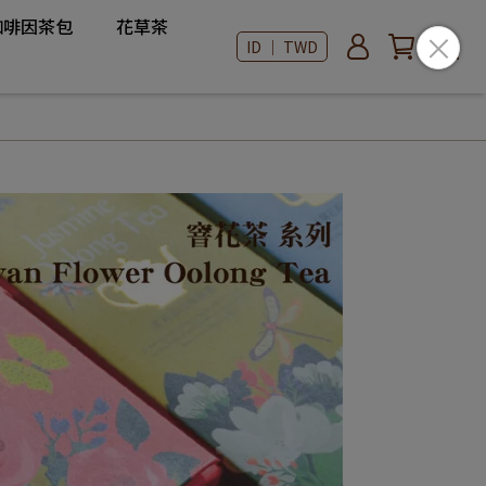
咖啡因茶包
花草茶
ID ｜ TWD