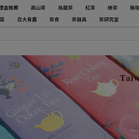
禮盒推薦
高山茶
烏龍茶
紅茶
綠茶
無
區
百大青農
茶食
茶器具
茶研究室