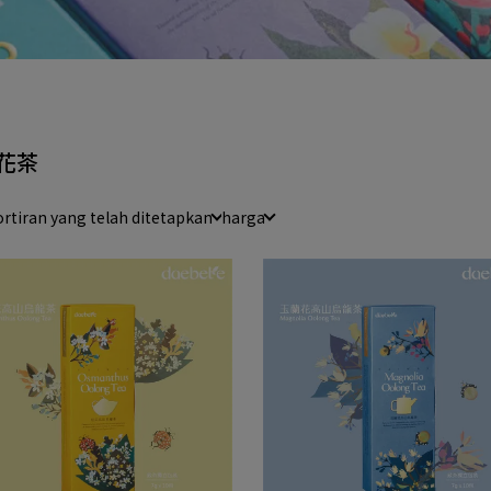
花茶
rtiran yang telah ditetapkan
harga