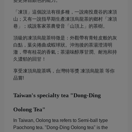
變更身體顏色的能力。
「凍頂」這個說法有很多種，一說南投鹿谷的凍頂
山；又有一說指早期生產凍頂烏龍茶的鄉村「凍頂
巷」；或說客家茶農發音「山頂上」的茶樹。
頂級的凍頂烏龍茶特徵是：外觀帶有青蛙皮般的灰
白點，葉尖捲曲成蝦球狀。沖泡後的茶湯澄清明
澈，帶有桂花的香氣；茶湯味醇厚甘潤、耐泡和持
久濃郁的回甘！
享受凍頂烏龍茶嗎，台灣特等獎 凍頂烏龍茶 等你
品嘗!
Taiwan's specialty tea "Dong-Ding
Oolong Tea"
In Taiwan, Oolong tea refers to Semi-ball type
Paochong tea. "Dong-Ding Oolong tea" is the