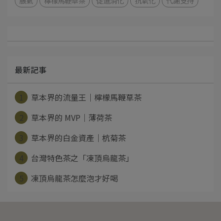
脹氣
檸檬馬鞭草茶
促進消化
抗氧化
代謝支持
最新記事
1
草本界的流量王｜檸檬馬鞭草茶
2
草本界的 MVP｜薄荷茶
3
草本界的白金資產｜杭菊茶
4
台灣特色茶之「凍頂烏龍茶」
5
凍頂烏龍茶怎麼泡才好喝