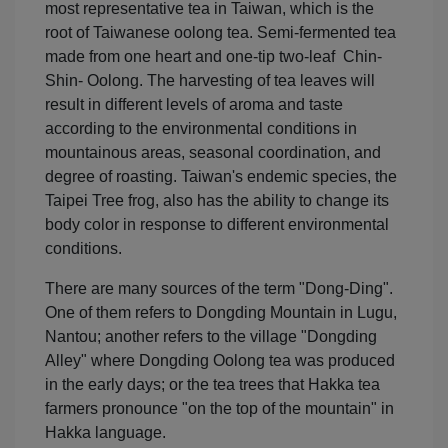
most representative tea in Taiwan, which is the
root of Taiwanese oolong tea. Semi-fermented tea
made from one heart and one-tip two-leaf Chin-
Shin- Oolong. The harvesting of tea leaves will
result in different levels of aroma and taste
according to the environmental conditions in
mountainous areas, seasonal coordination, and
degree of roasting. Taiwan's endemic species, the
Taipei Tree frog, also has the ability to change its
body color in response to different environmental
conditions.
There are many sources of the term "Dong-Ding".
One of them refers to Dongding Mountain in Lugu,
Nantou; another refers to the village "Dongding
Alley" where Dongding Oolong tea was produced
in the early days; or the tea trees that Hakka tea
farmers pronounce "on the top of the mountain" in
Hakka language.