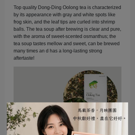
Top quality Dong-Ding Oolong tea is characterized
by its appearance with gray and white spots like
frog skin, and the leaf tips are curled into shrimp
balls. The tea soup after brewing is clear and pure,
with the aroma of sweet-scented osmanthus; the
tea soup tastes mellow and sweet, can be brewed
many times an d has a long-lasting strong
aftertaste!