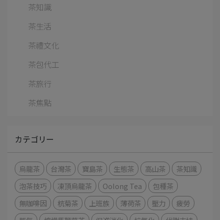
茶知識
茶生活
茶禮文化
茶包代工
茶旅行
茶焦點
カテゴリー
烏龍茶
台灣茶
寶島茶
生態茶
高山茶
茶知識
泡茶技巧
凍頂烏龍茶
Oolong Tea
包種茶
無咖啡因
杭菊茶
上班族
薄荷茶
壓力
疲勞