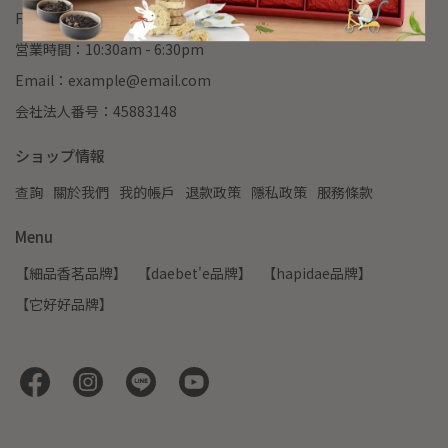
FAX：02-22345678
営業時間：10:30am - 6:30pm
Email：example@email.com
会社法人番号：45883148
ショップ情報
查詢
關於我們
我的帳戶
退款政策
隱私政策
服務條款
Menu
【細品香茗品牌】
【daebet'e品牌】
【hapidae品牌】
【它好好品牌】