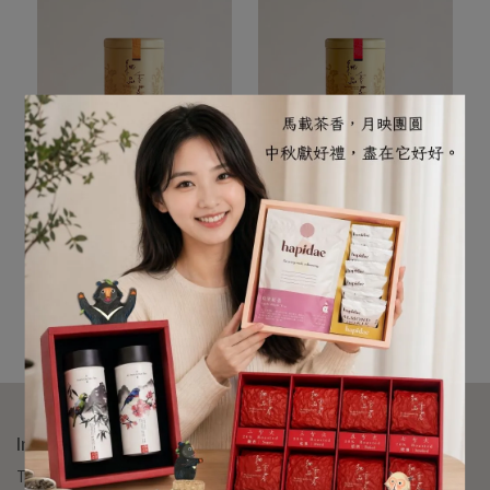
嚴選南投日月潭紅玉18號紅
嚐一口蜜香金萱紅茶，台茶
茶，全世界僅台灣產製。茶
12號獨特風味，茶湯潤澤澄
日月潭紅茶｜ 紅玉18號・
金萱紅茶｜台茶12號蜜香
肉桂薄荷香的經典紅茶
滑順紅茶
湯深亮紅潤，散發天然肉桂
透、口感柔滑順口，果香與
NT$800
NT$700
與薄荷辛香，口感柔滑甘
蜜香完美交融。來自南投高
カートに入れる
カートに入れる
醇、層次分明。高山茗品精
山茶區的精選茶菁，每一泡
選台灣紅茶，將湖光山色濃
都是自然芬芳與甜韻的美妙
縮成一杯暖心紅茶，適合日
體驗，讓你輕鬆享受高山紅
常品飲與送禮收藏。
茶的獨特魅力。
Informations
TEL：09-87654321