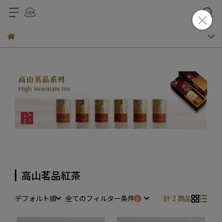
高山茗品紅茶
デフォルト順
全てのフィルター条件
計 2 商品