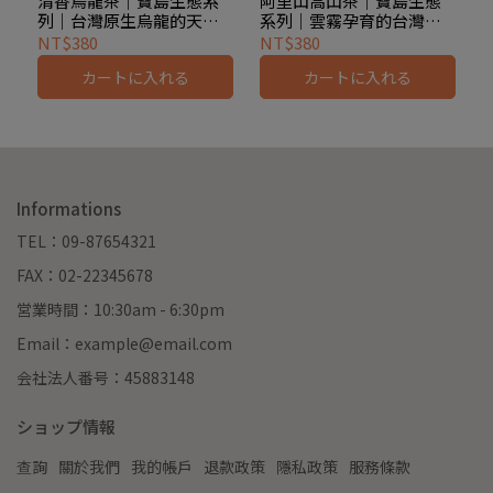
清香烏龍茶｜寶島生態系
阿里山高山茶｜寶島生態
列｜台灣原生烏龍的天然
系列｜雲霧孕育的台灣高
讓茶湯蜜黃透亮、香氣馥郁
拔 1000 公尺以上茶園。金
蜜香
山烏龍茶
NT$380
NT$380
如花果，口感鮮活回甘無
黃清透茶湯，淡雅持久香
カートに入れる
カートに入れる
窮。寶島生態系列，喝一口
氣，帶有獨特「高山氣」，
就愛上天然清香！
偶爾閃現珍稀白鼻心香味。
享受每一口，感受台灣山林
精華。
Informations
TEL：09-87654321
FAX：02-22345678
営業時間：10:30am - 6:30pm
Email：example@email.com
会社法人番号：45883148
ショップ情報
查詢
關於我們
我的帳戶
退款政策
隱私政策
服務條款