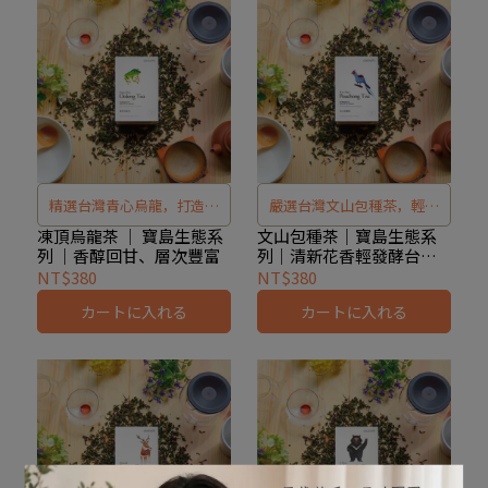
精選台灣青心烏龍，打造頂
嚴選台灣文山包種茶，輕發
級凍頂烏龍茶。依山區環
酵茶湯蜜綠清亮，花香清雅
凍頂烏龍茶 │ 寶島生態系
文山包種茶｜寶島生態系
列 ｜香醇回甘、層次豐富
列｜清新花香輕發酵台灣
境、季節與焙香調整，呈現
悠揚，入口圓潤甘醇，回甘
茶
NT$380
NT$380
香氣持久、喉韻醇厚回甘。
持久。寶島生態系列呈現台
カートに入れる
カートに入れる
宛如台北樹蛙般隨環境變化
灣山林的寧靜與柔媚氣質，
展現魅力，每一口都是台灣
是茶迷品味生活、探索高山
茶的原生風味。
茶香的最佳選擇。