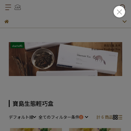
寶島生態輕巧盒
デフォルト順
全てのフィルター条件
計 6 商品