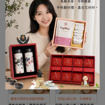
嚴選台灣東方美人茶（白毫
嚴選梨山高山茶，茶葉吸飽
烏龍／椪風茶），茶葉五色
山林雲霧，茶湯清透鮮嫩，
東方美人茶｜寶島生態系
梨山高山茶｜寶島生態系
列｜台灣獨有白毫烏龍
列｜台灣頂級高山烏龍
斑陳，茶湯琥珀紅，散發天
口感清新淡雅多層次。彷彿
NT$380
NT$380
然蜜香與熟果香。濃郁甘
置身山谷薄霧間，享受台灣
カートに入れる
カートに入れる
醇、甜潤芬芳，寶島生態系
黑熊般自在愜意的高山清
列呈現最美味的台灣特色
爽。
茶，茶饕必收藏。
嚴選台灣原生烏龍茶樹製成
阿里山高山茶，半發酵烏龍
的清香烏龍茶，輕發酵工藝
茶中的頂尖之選，生長於海