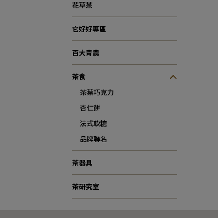
花草茶
它好好專區
百大青農
茶食
茶葉巧克力
杏仁餅
法式軟糖
品牌聯名
茶器具
茶研究室