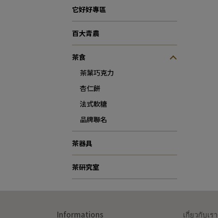
它好好專區
百大青農
茶食
茶葉巧克力
杏仁餅
法式軟糖
品牌聯名
茶器具
茶研究室
Informations
เกี่ยวกับเรา