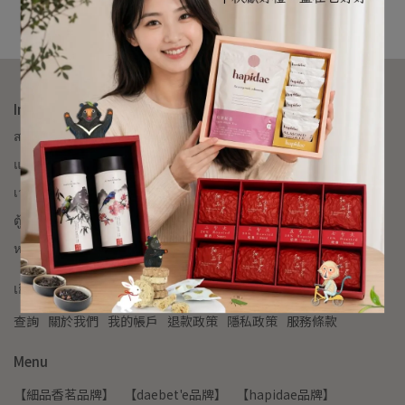
กรุณากรอกตัวกรองอีกครั้ง
Informations
สายด่วนบริการลูกค้า:09-87654321
แฟกซ์ฝ่ายบริการลูกค้า:02-22345678
เวลาทำการฝ่ายบริการลูกค้า:10:30am - 6:30pm
ตู้ไปรษณีย์:example@email.com
หมายเลขรวม:45883148
เกี่ยวกับเรา
查詢
關於我們
我的帳戶
退款政策
隱私政策
服務條款
Menu
【細品香茗品牌】
【daebet'e品牌】
【hapidae品牌】