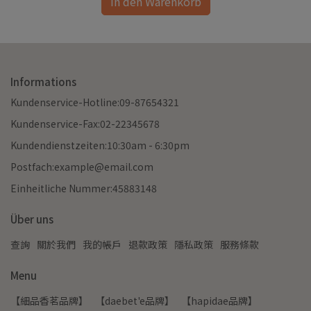
In den Warenkorb
Informations
Kundenservice-Hotline:09-87654321
Kundenservice-Fax:02-22345678
Kundendienstzeiten:10:30am - 6:30pm
Postfach:example@email.com
Einheitliche Nummer:45883148
Über uns
查詢
關於我們
我的帳戶
退款政策
隱私政策
服務條款
Menu
【細品香茗品牌】
【daebet'e品牌】
【hapidae品牌】