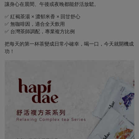
讓身心在晨間、午後或夜晚都能舒活放鬆。
✅ 紅褐茶湯 × 濃郁米香 × 回甘舒心
✅ 無咖啡因，適合全天飲用
✅ 台灣茶師調配，專業複方比例
把每天的第一杯茶變成日常小確幸，喝一口，今天就開機成
功！