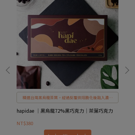
甜
精選台灣黑烏龍茶葉，經過反覆烘焙脆化後融入濃郁
甜
黑巧克力，茶香與巧克力甜而不膩、越嚼越香，每一
事
口都是小小驚喜。 小巧精緻、茶香濃郁，是節日禮
hapidae ｜黑烏龍72%黑巧克力｜茶葉巧克力
h
物、自用小確幸的最佳選擇。
NT$380
NT