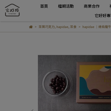
首頁
檔期活動
商業合作
它好好專
茶葉巧克力
,
hapidae
,
茶食
hapidae ｜綠