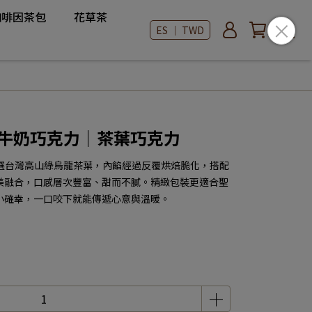
咖啡因茶包
花草茶
ES ｜ TWD
烏龍牛奶巧克力｜茶葉巧克力
，精選台灣高山綠烏龍茶葉，內餡經過反覆烘焙脆化，搭配
美融合，口感層次豐富、甜而不膩。精緻包裝更適合聖
小確幸，一口咬下就能傳遞心意與溫暖。