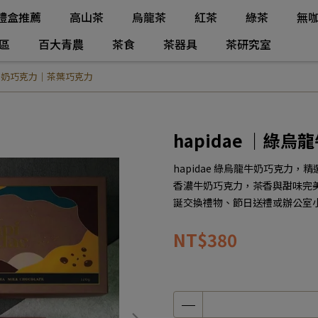
禮盒推薦
高山茶
烏龍茶
紅茶
綠茶
無
區
百大青農
茶食
茶器具
茶研究室
烏龍牛奶巧克力｜茶葉巧克力
hapidae ｜綠
hapidae 綠烏龍牛奶巧克力
香濃牛奶巧克力，茶香與甜味完
誕交換禮物、節日送禮或辦公室
NT$380