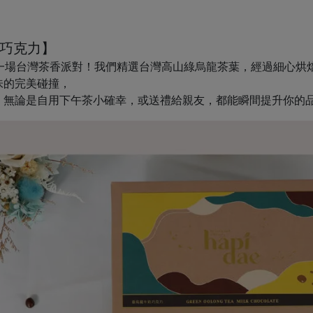
葉巧克力】
的味蕾一場台灣茶香派對！我們精選台灣高山綠烏龍茶葉，經過細心
味的完美碰撞，
。無論是自用下午茶小確幸，或送禮給親友，都能瞬間提升你的