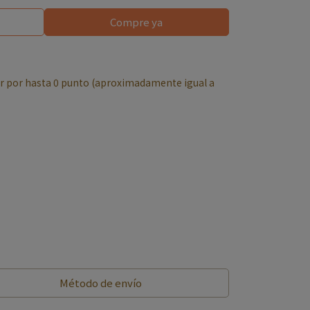
Compre ya
r por hasta
0
punto (aproximadamente igual a
Método de envío