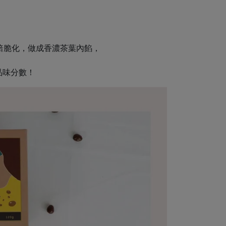
烘焙脆化，做成香濃茶葉內餡，
品味分數！