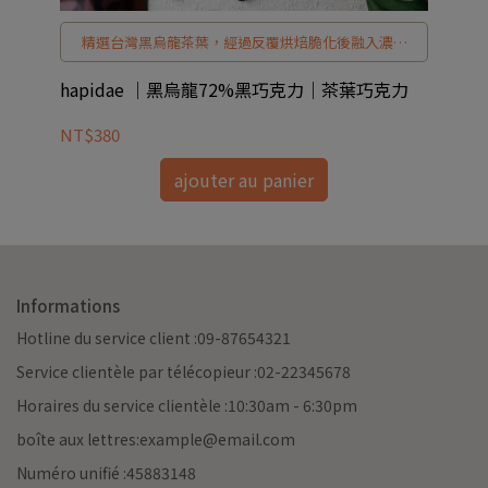
甜
精選台灣黑烏龍茶葉，經過反覆烘焙脆化後融入濃郁
甜
黑巧克力，茶香與巧克力甜而不膩、越嚼越香，每一
事
口都是小小驚喜。 小巧精緻、茶香濃郁，是節日禮
hapidae ｜黑烏龍72%黑巧克力｜茶葉巧克力
h
物、自用小確幸的最佳選擇。
NT$380
NT
ajouter au panier
Informations
Hotline du service client :09-87654321
Service clientèle par télécopieur :02-22345678
Horaires du service clientèle :10:30am - 6:30pm
boîte aux lettres:example@email.com
Numéro unifié :45883148