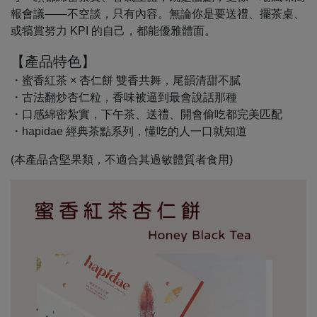
報會議——不空談，只有內容。無論你是要送禮、擺茶桌、
或犒賞努力 KPI 的自己，都能優雅體面。
【產品特色】
・蜜香紅茶 × 杏仁餅 雙香共舞，尾韻清甜不膩
・古法翻炒杏仁粒，香味被逼到最會說話那種
・口感綿密紮實，下午茶、送禮、開會偷吃都完美匹配
・hapidae 經典茶點系列，懂吃的人一口就知道
(本產品含堅果類，不適合其過敏體質者食用)