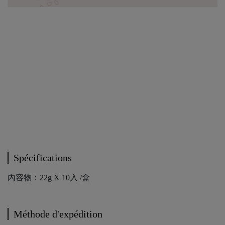
Spécifications
內容物：22g X 10入 /盒
Méthode d'expédition