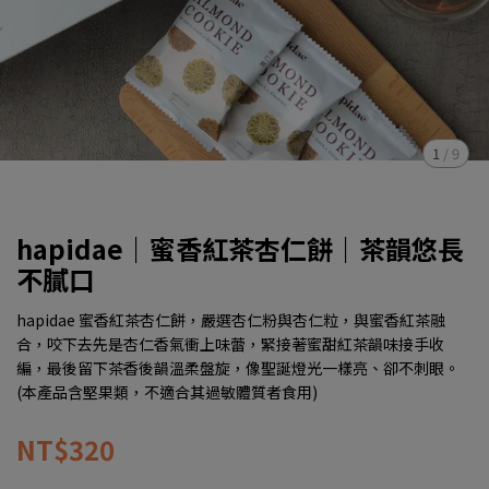
1
/
9
hapidae｜蜜香紅茶杏仁餅｜茶韻悠長
不膩口
hapidae 蜜香紅茶杏仁餅，嚴選杏仁粉與杏仁粒，與蜜香紅茶融
合，咬下去先是杏仁香氣衝上味蕾，緊接著蜜甜紅茶韻味接手收
編，最後留下茶香後韻溫柔盤旋，像聖誕燈光一樣亮、卻不刺眼。
(本產品含堅果類，不適合其過敏體質者食用)
NT$320