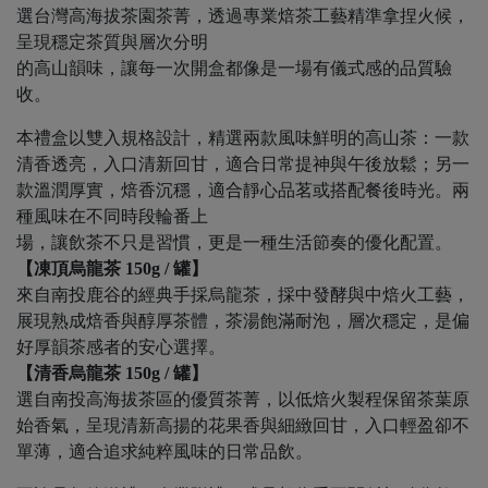
選台灣高海拔茶園茶菁，透過專業焙茶工藝精準拿捏火候，
呈現穩定茶質與層次分明
的高山韻味，讓每一次開盒都像是一場有儀式感的品質驗
收。
本禮盒以雙入規格設計，精選兩款風味鮮明的高山茶：一款
清香透亮，入口清新回甘，適合日常提神與午後放鬆；另一
款溫潤厚實，焙香沉穩，適合靜心品茗或搭配餐後時光。兩
種風味在不同時段輪番上
場，讓飲茶不只是習慣，更是一種生活節奏的優化配置。
【凍頂烏龍茶 150g / 罐】
來自南投鹿谷的經典手採烏龍茶，採中發酵與中焙火工藝，
展現熟成焙香與醇厚茶體，茶湯飽滿耐泡，層次穩定，是偏
好厚韻茶感者的安心選擇。
【清香烏龍茶 150g / 罐】
選自南投高海拔茶區的優質茶菁，以低焙火製程保留茶葉原
始香氣，呈現清新高揚的花果香與細緻回甘，入口輕盈卻不
單薄，適合追求純粹風味的日常品飲。