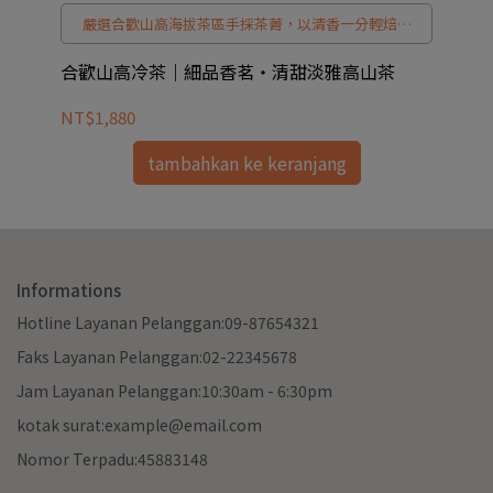
公
嚴選合歡山高海拔茶區手採茶菁，以清香一分輕焙火
火
工藝細緻製作，完整保留高冷茶純淨風味。茶湯入口
極
醇厚滑順，釋放近似天然蔬果調性的清甜高山香，尾
合歡山高冷茶｜細品香茗・清甜淡雅高山茶
奇
韻乾淨悠長，讓人彷彿置身雲海品茗。
NT$1,880
NT
tambahkan ke keranjang
Informations
Hotline Layanan Pelanggan:09-87654321
Faks Layanan Pelanggan:02-22345678
Jam Layanan Pelanggan:10:30am - 6:30pm
kotak surat:example@email.com
Nomor Terpadu:45883148