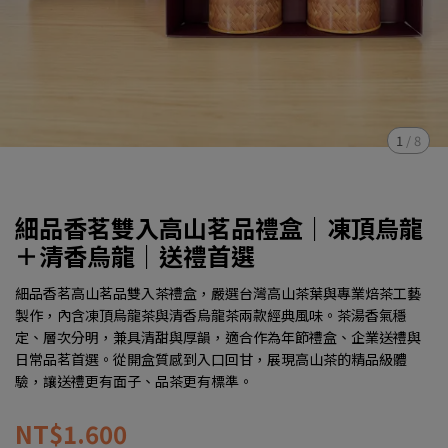
1
/
8
細品香茗雙入高山茗品禮盒｜凍頂烏龍
＋清香烏龍｜送禮首選
細品香茗高山茗品雙入茶禮盒，嚴選台灣高山茶葉與專業焙茶工藝
製作，內含凍頂烏龍茶與清香烏龍茶兩款經典風味。茶湯香氣穩
定、層次分明，兼具清甜與厚韻，適合作為年節禮盒、企業送禮與
日常品茗首選。從開盒質感到入口回甘，展現高山茶的精品級體
驗，讓送禮更有面子、品茶更有標準。
NT$1.600