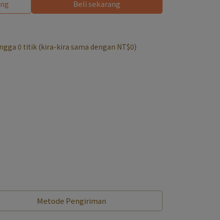
ang
Beli sekarang
hingga
0
titik (kira-kira sama dengan
NT$0
)
Metode Pengiriman