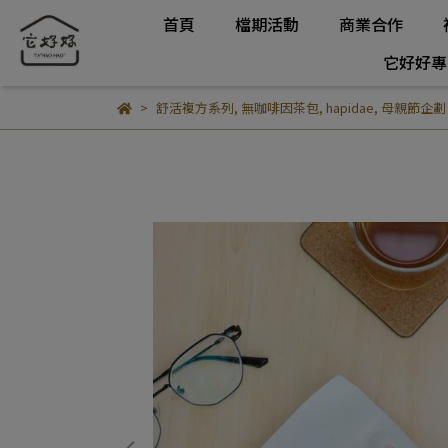
首頁
檔期活動
商業合作
它好好專
舒活複方系列
,
無咖啡因茶包
,
hapidae
,
母親節企劃