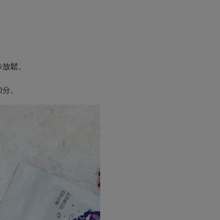
步放鬆。
加分。