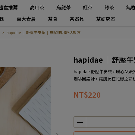
禮盒推薦
高山茶
烏龍茶
紅茶
綠茶
無
區
百大青農
茶食
茶器具
茶研究室
hapidae ｜舒壓午安茶｜無咖啡因舒活複方
hapidae ｜舒
hapidae 舒壓午安茶，暖心
咖啡因設計，讓朋友在忙碌之餘
NT$220