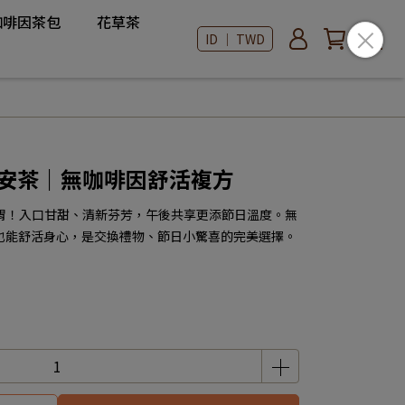
咖啡因茶包
花草茶
ID ｜ TWD
壓午安茶｜無咖啡因舒活複方
又暖胃！入口甘甜、清新芬芳，午後共享更添節日溫度。無
也能舒活身心，是交換禮物、節日小驚喜的完美選擇。