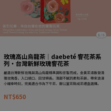
1
/
6
玫瑰高山烏龍茶｜daebeté 窨花茶系
列・台灣新鮮玫瑰窨花茶
嚴選台灣新鮮玫瑰與高山烏龍精準調和窨製而成，金黃茶湯散發清
雅玫瑰香，入口順口、回甘綿長。清甜不膩的柔和茶韻，帶來浪漫
小確幸時刻，完美適合作為下午茶、辦公室茶點或茶禮盒選擇。
NT$650