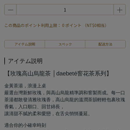
この商品のポイント利用上限：
0
ポイント （
NT$0
相当）
アイテム説明
スペック
配送方法
アイテム説明
【玫瑰高山烏龍茶 │daebeté窨花茶系列】
金黃茶湯，浪漫上桌
嚴選台灣新鮮玫瑰，與高山烏龍精準調和窨製而成。每一口
茶湯都散發清雅玫瑰香，高山烏龍的溫潤茶韻輕輕包裹玫瑰
香氣，入口順口、回甘綿長，
讓清甜不膩的柔和愛戀，在舌尖悄悄蔓延。
適合你的小確幸時刻