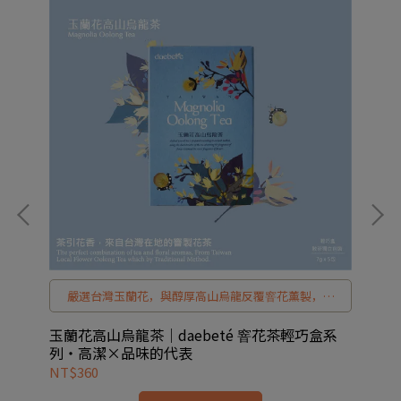
郁
嚴選台灣玉蘭花，與醇厚高山烏龍反覆窨花薰製，花
口
香高潔、茶韻溫潤。daebeté 玉蘭花高山烏龍茶，以
純淨玉蘭花香平衡高山茶體，讓每一次品飲都回到安
系
玉蘭花高山烏龍茶｜daebeté 窨花茶輕巧盒系
玫
定而優雅的節奏，是一款為質感生活而生的台灣窨花
列・高潔×品味的代表
台
茶。
NT$360
NT