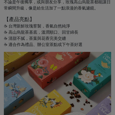
不論是午後獨享，或與朋友分享，玫瑰高山烏龍茶都能讓日
常瞬間升級，像是給生活加了一點浪漫的香氣濾鏡。
【產品亮點】
☕ 台灣新鮮玫瑰窨製，香氣自然純淨
☕ 高山烏龍茶基底，溫潤順口、回甘綿長
☕ 清甜不膩，茶葉與花香完美交纏
☕ 適合作為禮品、辦公室茶點或下午茶好選