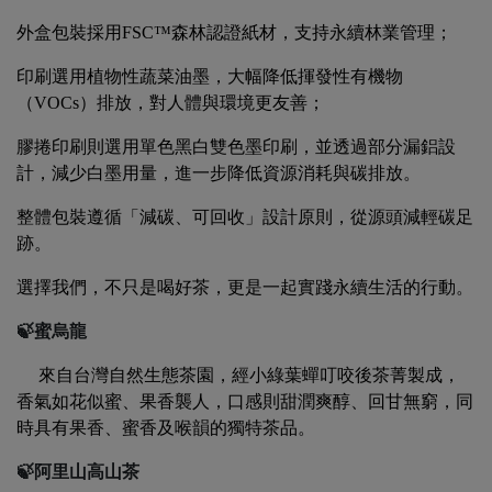
外盒包裝採用
FSC
™森林認證紙材，支持永續林業管理；
印刷選用植物性蔬菜油墨，大幅降低揮發性有機物
（
VOCs
）排放，對人體與環境更友善；
膠捲印刷則選用單色黑白雙色墨印刷，並透過部分漏鋁設
計，減少白墨用量，進一步降低資源消耗與碳排放。
整體包裝遵循「減碳、可回收」設計原則，從源頭減輕碳足
跡。
選擇我們，不只是喝好茶，更是一起實踐永續生活的行動。
🍃蜜烏龍
來自台灣自然生態茶園，經小綠葉蟬叮咬後茶菁製成，
香氣如花似蜜、果香襲人，口感則甜潤爽醇、回甘無窮，同
時具有果香、蜜香及喉韻的獨特茶品。
🍃阿里山高山茶