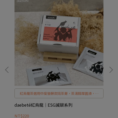
製
紅烏龍茶選用中度發酵炭焙茶菁，茶湯醇厚圓滑，入
口後炭焙香氣緩緩升起，帶出古早味經典焙香。 是日
，
常辦公提神、下午茶小憩的最佳選擇。
daebeté紅烏龍｜ESG減碳系列
d
NT$220
NT