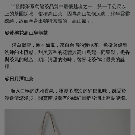
半發酵茶系烏龍茶品質中最優越者之一，於一千公尺以
上的茶園採收，俗稱高山茶。因為高山氣候涼爽，終年雲霧
繚繞，故而孕育出獨特茶韻的「高山氣」。
🍃黃槴花高山烏龍茶
潔白似雪，幽香如嵐，來自台灣的黃梔花，象徵著優雅
洗鍊的永恆感，甜美芳香的花體與高山烏龍一同窨製，梔香
與茶氣的融合，順口清甜的滋味，替窨花茶作出最美的詮
釋。
🍃日月潭紅茶
順入口喉的沈雅香氣，瀰漫多層次的醇郁風味，感受於
湖邊清悠漫步，閒賞南投獨有的纖紅蜻蜓於湖上輕點漣漪。