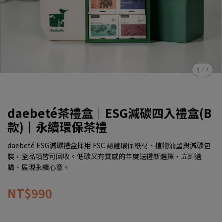
1
/
7
daebeté茶禮盒｜ESG減碳四入禮盒(B
款)｜永續環保茶禮
daebeté ESG減碳禮盒採用 FSC 認證環保紙材、植物油墨與減碳包
裝，全品項皆可回收。低碳又有質感的年度送禮新選擇，立即選
購、展現永續心意。
NT$990