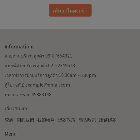
เพิ่มลงในตะกร้า
Informations
สายด่วนบริการลูกค้า:09-87654321
แฟกซ์ฝ่ายบริการลูกค้า:02-22345678
เวลาทำการฝ่ายบริการลูกค้า:10:30am - 6:30pm
ตู้ไปรษณีย์:example@email.com
หมายเลขรวม:45883148
เกี่ยวกับเรา
查詢
關於我們
我的帳戶
退款政策
隱私政策
服務條款
Menu