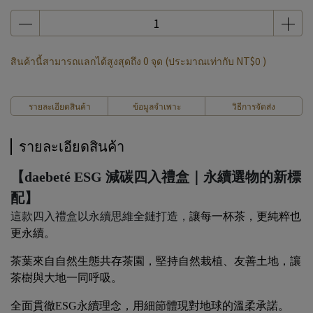
สินค้านี้สามารถแลกได้สูงสุดถึง
0
จุด (ประมาณเท่ากับ
NT$0
)
รายละเอียดสินค้า
ข้อมูลจำเพาะ
วิธีการจัดส่ง
รายละเอียดสินค้า
【daebeté ESG 減碳四入禮盒｜永續選物的新標
配】
這款四入禮盒以永續思維全鏈打造，
讓每一杯茶，更純粹也
更永續。
茶葉來自自然生態共存茶園，堅持自然栽植、友善土地，讓
茶樹與大地一同呼吸。
全面貫徹
ESG
永續理念，用細節體現對地球的溫柔承諾。