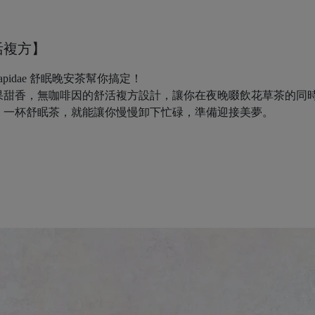
活複方】
idae 舒眠晚安茶幫你搞定！
果甜香，無咖啡因的舒活複方設計，讓你在夜晚啜飲花草茶的同
，一杯舒眠茶，就能讓你慢慢卸下忙碌，準備迎接美夢。