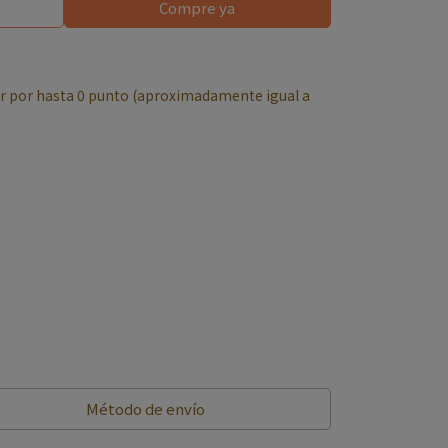
Compre ya
r por hasta
0
punto (aproximadamente igual a
Método de envío