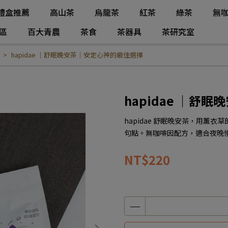
禮盒推薦
高山茶
烏龍茶
紅茶
綠茶
無
區
百大青農
茶食
茶器具
茶研究室
hapidae ｜舒眠晚安茶｜安定心神的最佳選擇
hapidae ｜舒
hapidae 舒眠晚安茶，用薰
句點。無咖啡因配方，適合夜晚
NT$220