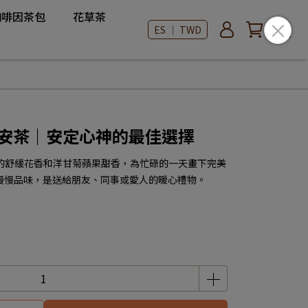
咖啡因茶包
花草茶
ES ｜ TWD
眠晚安茶｜安定心神的最佳選擇
衣草的舒緩花香和洋甘菊蘋果甜香，為忙碌的一天畫下完美
慢慢品味，是送給朋友、同事或愛人的暖心禮物。