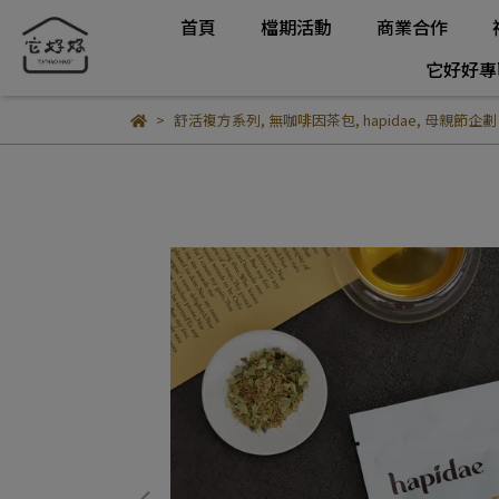
首頁
檔期活動
商業合作
它好好專
舒活複方系列
,
無咖啡因茶包
,
hapidae
,
母親節企劃