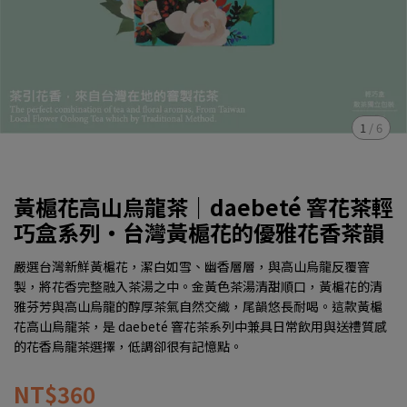
1
/
6
黃槴花高山烏龍茶｜daebeté 窨花茶輕
巧盒系列・台灣黃槴花的優雅花香茶韻
嚴選台灣新鮮黃槴花，潔白如雪、幽香層層，與高山烏龍反覆窨
製，將花香完整融入茶湯之中。金黃色茶湯清甜順口，黃槴花的清
雅芬芳與高山烏龍的醇厚茶氣自然交織，尾韻悠長耐喝。這款黃槴
花高山烏龍茶，是 daebeté 窨花茶系列中兼具日常飲用與送禮質感
的花香烏龍茶選擇，低調卻很有記憶點。
NT$360