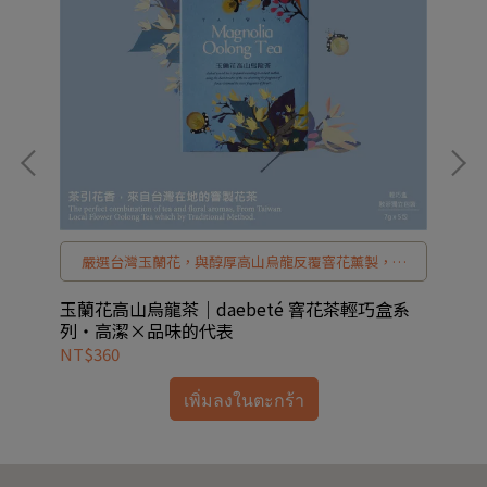
窨
嚴選台灣玉蘭花，與醇厚高山烏龍反覆窨花薰製，花
讓
香高潔、茶韻溫潤。daebeté 玉蘭花高山烏龍茶，以
，
純淨玉蘭花香平衡高山茶體，讓每一次品飲都回到安
列・
玉蘭花高山烏龍茶｜daebeté 窨花茶輕巧盒系
玫
定而優雅的節奏，是一款為質感生活而生的台灣窨花
列・高潔×品味的代表
台
潤
茶。
NT$360
NT
山
เพิ่มลงในตะกร้า