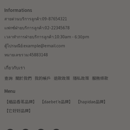
Informations
สายด่วนบริการลูกค้า:09-87654321
แฟกซ์ฝ่ายบริการลูกค้า:02-22345678
เวลาทำการฝ่ายบริการลูกค้า:10:30am - 6:30pm
ตู้ไปรษณีย์:example@email.com
หมายเลขรวม:45883148
เกี่ยวกับเรา
查詢
關於我們
我的帳戶
退款政策
隱私政策
服務條款
Menu
【細品香茗品牌】
【daebet'e品牌】
【hapidae品牌】
【它好好品牌】