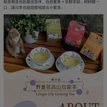
龍茶都是你的最佳茶伴。自然薑香 × 甘醇茶韻，輕輕啜一
口，讓日常也能甜蜜地冒出小驚喜。