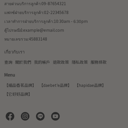
สายด่วนบริการลูกค้า:09-87654321
แฟกซ์ฝ่ายบริการลูกค้า:02-22345678
เวลาทำการฝ่ายบริการลูกค้า:10:30am - 6:30pm
ตู้ไปรษณีย์:example@email.com
หมายเลขรวม:45883148
เกี่ยวกับเรา
查詢
關於我們
我的帳戶
退款政策
隱私政策
服務條款
Menu
【細品香茗品牌】
【daebet'e品牌】
【hapidae品牌】
【它好好品牌】