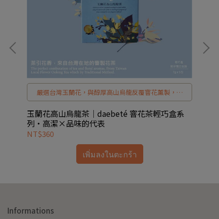
窨
嚴選台灣玉蘭花，與醇厚高山烏龍反覆窨花薰製，花
讓
香高潔、茶韻溫潤。daebeté 玉蘭花高山烏龍茶，以
，
純淨玉蘭花香平衡高山茶體，讓每一次品飲都回到安
列・
玉蘭花高山烏龍茶｜daebeté 窨花茶輕巧盒系
玫
定而優雅的節奏，是一款為質感生活而生的台灣窨花
列・高潔×品味的代表
台
潤
茶。
NT$360
NT
山
เพิ่มลงในตะกร้า
Informations