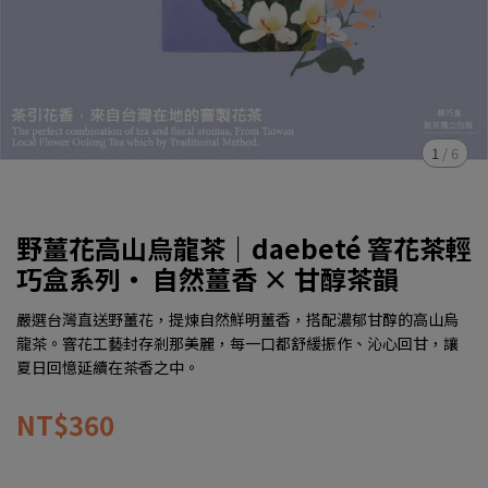
1
/
6
野薑花高山烏龍茶｜daebeté 窨花茶輕
巧盒系列・ 自然薑香 × 甘醇茶韻
嚴選台灣直送野薑花，提煉自然鮮明薑香，搭配濃郁甘醇的高山烏
龍茶。窨花工藝封存剎那美麗，每一口都舒緩振作、沁心回甘，讓
夏日回憶延續在茶香之中。
NT$360